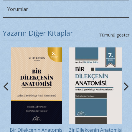
Yorumlar
Yazarın Diğer Kitapları
Tümünü göster
ıl
Bir Dilekçenin Anatomisi
Bir Dilekçenin Anatomisi
Bi