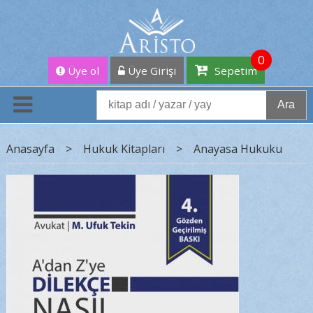
0
Üye ol
Üye Girişi
Sepetim
Ara
Anasayfa
>
Hukuk Kitapları
>
Anayasa Hukuku