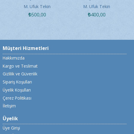
- A'dan Z'ye Dilekçe
- A'dan Z'ye Dilekçe
M. Ufuk Tekin
M. Ufuk Tekin
Nasıl Hazırlanır?
Nasıl Hazırlanır?
500
,00
400
,00
Müşteri Hizmetleri
Hakkımızda
Kargo ve Teslimat
Gizlilik ve Güvenlik
Sipariş Koşulları
Üyelik Koşulları
Çerez Politikası
İletişim
Üyelik
Üye Girişi