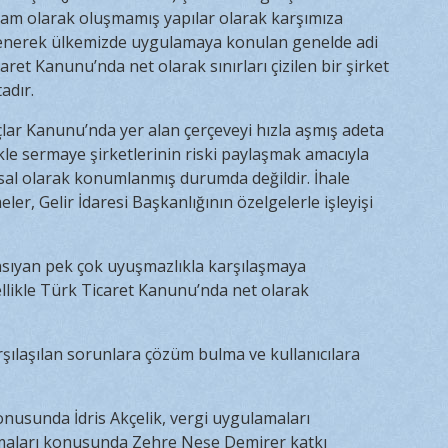
tam olarak oluşmamış yapılar olarak karşımıza
lenerek ülkemizde uygulamaya konulan genelde adi
ret Kanunu’nda net olarak sınırları çizilen bir şirket
adır.
ar Kanunu’nda yer alan çerçeveyi hızla aşmış adeta
kle sermaye şirketlerinin riski paylaşmak amacıyla
asal olarak konumlanmış durumda değildir. İhale
er, Gelir İdaresi Başkanlığının özelgelerle işleyişi
ansıyan pek çok uyuşmazlıkla karşılaşmaya
ellikle Türk Ticaret Kanunu’nda net olarak
ılaşılan sorunlara çözüm bulma ve kullanıcılara
onusunda İdris Akçelik, vergi uygulamaları
aları konusunda Zehre Neşe Demirer katkı