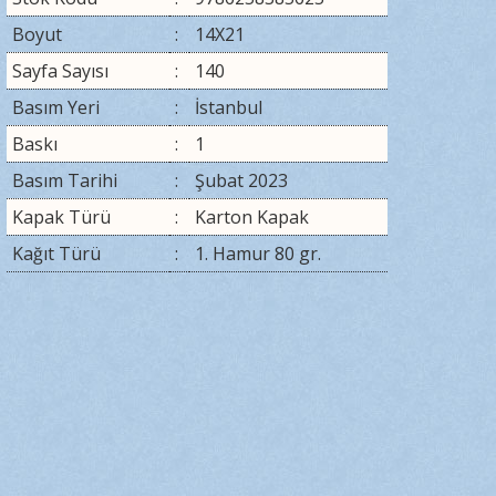
Boyut
:
14X21
Sayfa Sayısı
:
140
Basım Yeri
:
İstanbul
Baskı
:
1
Basım Tarihi
:
Şubat 2023
Kapak Türü
:
Karton Kapak
Kağıt Türü
:
1. Hamur 80 gr.