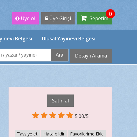
0
Üye ol
Üye Girişi
Sepetim
yınevi Belgesi
Ulusal Yayınevi Belgesi
Ara
Detaylı Arama
Satın al
5.00/5
Tavsiye et
Hata bildir
Favorilerime Ekle