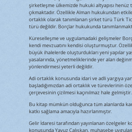
şirketleşme ülkemizde hukuki altyapısı henüz 
çıkmaktadır. Özellikle Alman hukukundan etki
ortaklık olarak tanımlanan şirket türü Türk Tica
türü değildir. Borçlar hukukunda tanımlanmakt
Küreselleşme ve uygulamadaki gelişmeler Borçl
kendi mevzuatını kendisi oluşturmuştur. Özelli
büyük ihalelerde oluşturdukları yeni yapılar y
yasalarında, yönetmeliklerinde yer alan değinmel
yönlendirmesi yeterli değildir.
Adi ortaklık konusunda idari ve adli yargıya y
başladığımızdan adi ortaklık ve türevlerinin öz
çerçevesinin çizilmesi kaçınılmaz hale gelmiştir.
Bu kitap mümkün olduğunca tüm alanlarda karş
katkı sağlama amacıyla hazırlanmıştır.
Gelir İdaresi tarafından yayınlanan özelgeler k
konusunda Yavuz Çalışkan, muhasebe uygulam