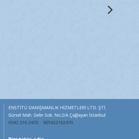
ENSTİTÜ DANIŞMANLIK HİZMETLERİ LTD. ŞTİ.
Gürsel Mah. Gelin Sok. No:2/A Çağlayan İstanbul
0542 216 2470
905422162470