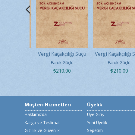
çakçılığı Suçu
Vergi Kaçakçılığı Suçu
Vergi Kaçakçılığı 
uk Güçlü
Faruk Güçlü
Faruk Güçlü
210
,00
210
,00
210
,00
Müşteri Hizmetleri
Üyelik
Hakkımızda
Üye Girişi
Kargo ve Teslimat
Yeni Üyelik
Gizlilik ve Güvenlik
Sepetim