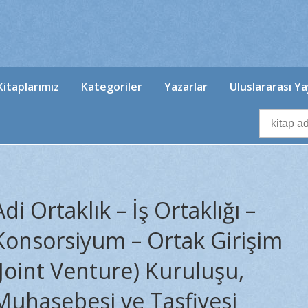
itaplarımız
Kategoriler
Yazarlar
Uluslararası Ya
Adi Ortaklık – İş Ortaklığı –
Konsorsiyum – Ortak Girişim
(Joint Venture) Kuruluşu,
Muhasebesi ve Tasfiyesi