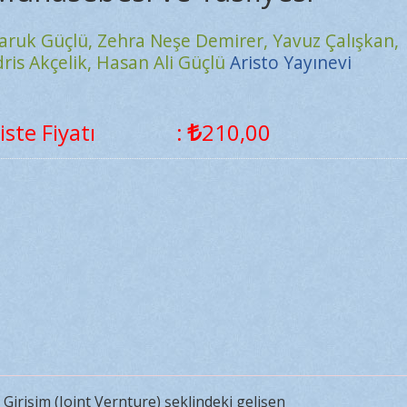
aruk Güçlü,
Zehra Neşe Demirer,
Yavuz Çalışkan,
dris Akçelik,
Hasan Ali Güçlü
Aristo Yayınevi
iste Fiyatı
:
210
,00
 Girişim (Joint Vernture) şeklindeki gelişen