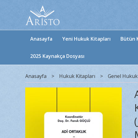
Anasayfa
Yeni Hukuk Kitapları
Bütün K
2025 Kaynakça Dosyası
Anasayfa
>
Hukuk Kitapları
>
Genel Hukuk