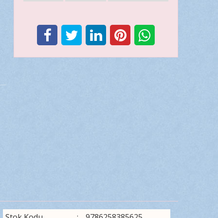
Stok Kodu
:
9786258385625