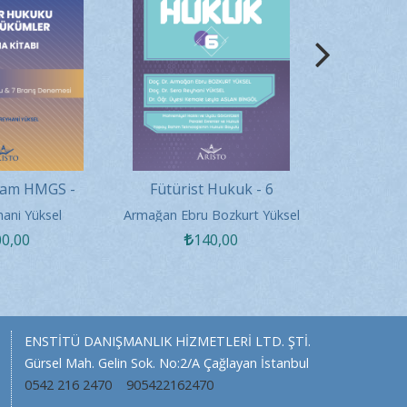
cam HMGS -
Fütürist Hukuk - 6
Fütüris
ukuku Genel
hani Yüksel
Armağan Ebru Bozkurt Yüksel
Armağan Ebr
lışma Kitabı
00
,00
140
,00
ENSTİTÜ DANIŞMANLIK HİZMETLERİ LTD. ŞTİ.
Gürsel Mah. Gelin Sok. No:2/A Çağlayan İstanbul
0542 216 2470
905422162470