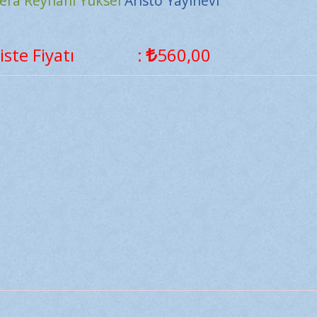
era Reyhani Yüksel
Aristo Yayınevi
iste Fiyatı
:
560
,00