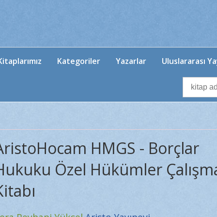
itaplarımız
Kategoriler
Yazarlar
Uluslararası Ya
AristoHocam HMGS - Borçlar
Hukuku Özel Hükümler Çalışm
Kitabı