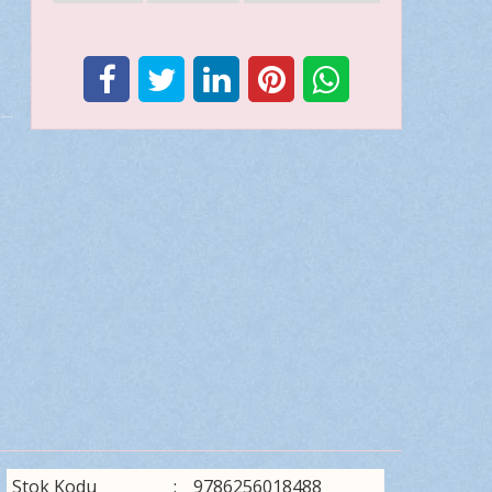
Stok Kodu
:
9786256018488