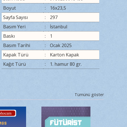
Boyut
:
16x23,5
Sayfa Sayısı
:
297
Basım Yeri
:
İstanbul
Baskı
:
1
Basım Tarihi
:
Ocak 2025
Kapak Türü
:
Karton Kapak
Kağıt Türü
:
1. hamur 80 gr.
Tümünü göster