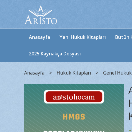
Anasayfa
Yeni Hukuk Kitapları
Bütün K
2025 Kaynakça Dosyası
Anasayfa
>
Hukuk Kitapları
>
Genel Hukuk