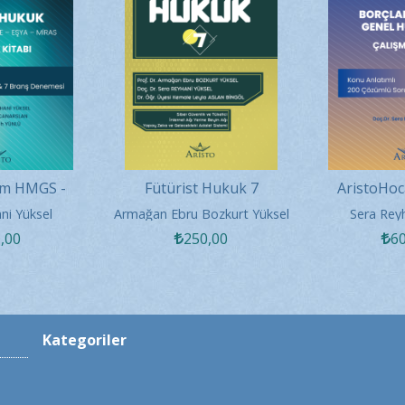
am HMGS -
Fütürist Hukuk 7
AristoHo
uk Çalışma
Borçlar H
ni Yüksel
Armağan Ebru Bozkurt Yüksel
Sera Rey
abı
Hükümler Ça
0
,00
250
,00
6
Kategoriler