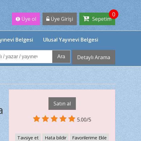
0
Üye ol
Üye Girişi
Sepetim
yınevi Belgesi
Ulusal Yayınevi Belgesi
Ara
Detaylı Arama
Satın al
a
5.00/5
Tavsiye et
Hata bildir
Favorilerime Ekle