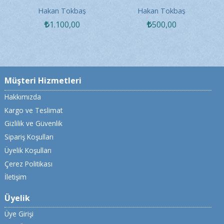
25
Güncel Sorunları - 2026
Güncel Sorunları - 2026
G
Hakan Tokbaş
Hakan Tokbaş
1.100
,00
500
,00
Müşteri Hizmetleri
Hakkımızda
Kargo ve Teslimat
Gizlilik ve Güvenlik
Sipariş Koşulları
Üyelik Koşulları
Çerez Politikası
İletişim
Üyelik
Üye Girişi