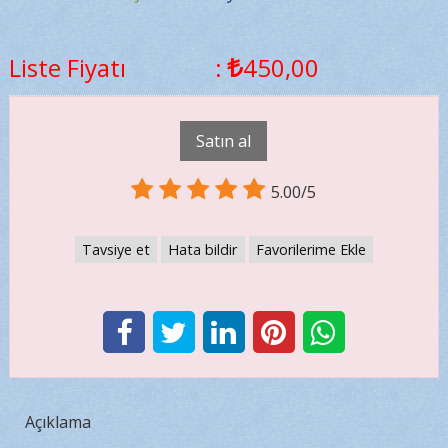
Liste Fiyatı
:
450
,00
Satın al
5.00/5
Tavsiye et
Hata bildir
Favorilerime Ekle
Açıklama