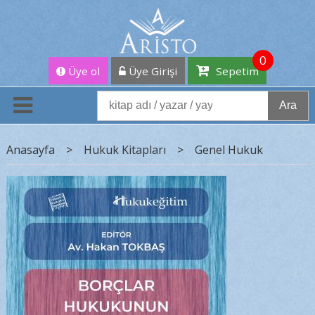
0
Üye ol
Üye Girişi
Sepetim
Ara
Anasayfa
>
Hukuk Kitapları
>
Genel Hukuk