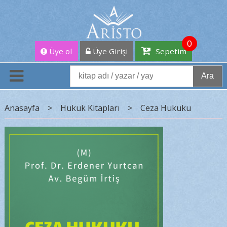
0
Üye ol
Üye Girişi
Sepetim
Ara
Anasayfa
>
Hukuk Kitapları
>
Ceza Hukuku