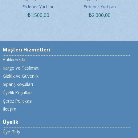
Işığında Ağır Ceza
Işığında Asliye Ceza
K
Erdener Yurtcan
Erdener Yurtcan
Davaları
Davaları (2 Ciltlik Set)
1.500
,00
2.000
,00
Müşteri Hizmetleri
Hakkımızda
Kargo ve Teslimat
Gizlilik ve Güvenlik
Sipariş Koşulları
Üyelik Koşulları
Çerez Politikası
İletişim
Üyelik
Üye Girişi