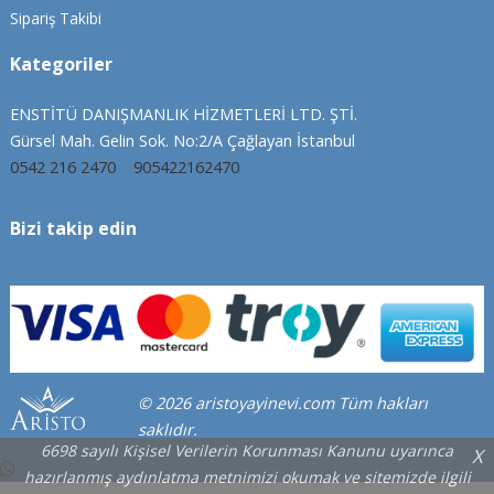
Sipariş Takibi
Kategoriler
ENSTİTÜ DANIŞMANLIK HİZMETLERİ LTD. ŞTİ.
Gürsel Mah. Gelin Sok. No:2/A Çağlayan İstanbul
0542 216 2470
905422162470
Bizi takip edin
© 2026 aristoyayinevi.com Tüm hakları
saklıdır.
6698 sayılı Kişisel Verilerin Korunması Kanunu uyarınca
X
hazırlanmış aydınlatma metnimizi okumak ve sitemizde ilgili