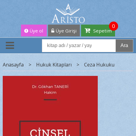
0
Üye ol
Üye Girişi
Sepetim
Ara
Anasayfa
>
Hukuk Kitapları
>
Ceza Hukuku