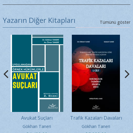
Yazarın Diğer Kitapları
Tümünü göster
ğı
Avukat Suçları
Trafik Kazaları Davaları
U
2 Cilt
Gökhan Taneri
Gökhan Taneri