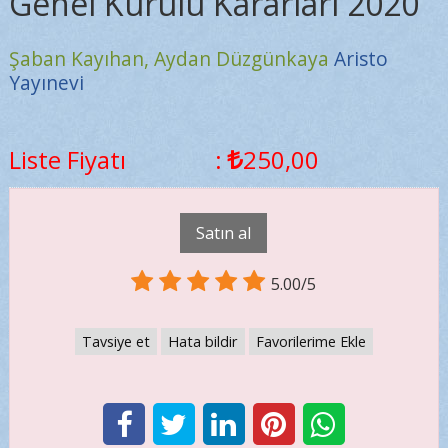
Genel Kurulu Kararları 2020
Şaban Kayıhan,
Aydan Düzgünkaya
Aristo
Yayınevi
Liste Fiyatı
:
250
,00
Satın al
5.00/5
Tavsiye et
Hata bildir
Favorilerime Ekle