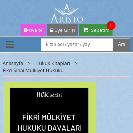
0
Üye ol
Üye Girişi
Sepetim
Ara
Anasayfa
>
Hukuk Kitapları
>
Fikri Sinai Mülkiyet Hukuku