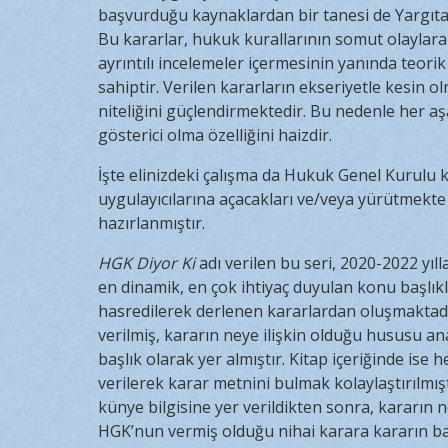
başvurduğu kaynaklardan bir tanesi de Yargıta
Bu kararlar, hukuk kurallarının somut olayla
ayrıntılı incelemeler içermesinin yanında teorik
sahiptir. Verilen kararların ekseriyetle kesin 
niteliğini güçlendirmektedir. Bu nedenle her aş
gösterici olma özelliğini haizdir.
İşte elinizdeki çalışma da Hukuk Genel Kurulu k
uygulayıcılarına açacakları ve/veya yürütmekte 
hazırlanmıştır.
HGK Diyor Ki
adı verilen bu seri, 2020-2022 yıl
en dinamik, en çok ihtiyaç duyulan konu başlıkla
hasredilerek derlenen kararlardan oluşmaktadı
verilmiş, kararın neye ilişkin olduğu hususu an
başlık olarak yer almıştır. Kitap içeriğinde ise
verilerek karar metnini bulmak kolaylaştırılmış
künye bilgisine yer verildikten sonra, kararın n
HGK’nun vermiş olduğu nihai karara kararın baş