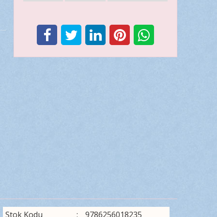
Stok Kodu
:
9786256018235