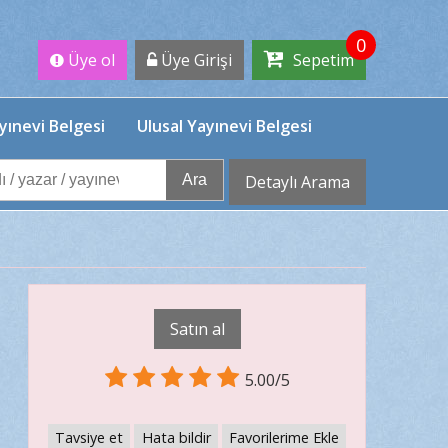
0
Üye ol
Üye Girişi
Sepetim
yınevi Belgesi
Ulusal Yayınevi Belgesi
Ara
Detaylı Arama
Satın al
5.00/5
Tavsiye et
Hata bildir
Favorilerime Ekle