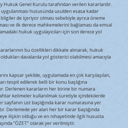
y Hukuk Genel Kurulu tarafından verilen kararlardır.
ra uygulanması hususunda usulden esasa kadar
 bilgiler de içeriyor olması sebebiyle ayrıca öneme
olması ve ilk derece mahkemelerini bağlaması da emsal
amadaki hukuk uygulayıcıları için son derece yol
ararlarının bu özellikleri dikkate alınarak, hukuk
oldukları davalarda yol gösterici olabilmesi amacıyla
larını kapsar şekilde, uygulamada en çok karşılaşılan,
rı tespit edilerek belli bir konu başlığına
r. Derlenen kararların her birine bir numara
ahtar kelimeler kullanılmak suretiyle içindekilerde
 her sayfanın üst başlığında karar numarasına yer
tır. Derlemede yer alan her bir karar başlığında
eye ilişkin olduğu ve en nihayetinde ilgili hususta
ında “ÖZET” olarak yer verilmiştir.