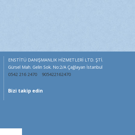
ENSTİTÜ DANIŞMANLIK HİZMETLERİ LTD. ŞTİ.
Gürsel Mah. Gelin Sok. No:2/A Çağlayan İstanbul
0542 216 2470
905422162470
Bizi takip edin