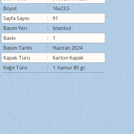
Boyut
:
16x23,5
Sayfa Sayısı
:
91
Basım Yeri
:
İstanbul
Baskı
:
1
Basım Tarihi
:
Haziran 2024
Kapak Türü
:
Karton Kapak
Kağıt Türü
:
1. hamur 80 gr.