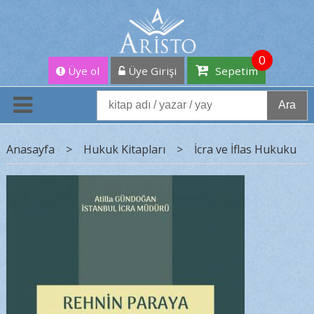
0
Üye ol
Üye Girişi
Sepetim
Ara
Anasayfa
>
Hukuk Kitapları
>
İcra ve İflas Hukuku