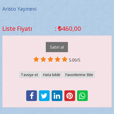
Aristo Yayınevi
Liste Fiyatı
:
460
,00
Satın al
5.00/5
Tavsiye et
Hata bildir
Favorilerime Ekle