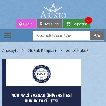
0
Üye ol
Üye Girişi
Sepetim
Ara
Anasayfa
>
Hukuk Kitapları
>
Genel Hukuk