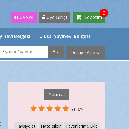
0
Üye ol
Üye Girişi
Sepetim
yınevi Belgesi
Ulusal Yayınevi Belgesi
Ara
Detaylı Arama
Satın al
5.00/5
o
Tavsiye et
Hata bildir
Favorilerime Ekle