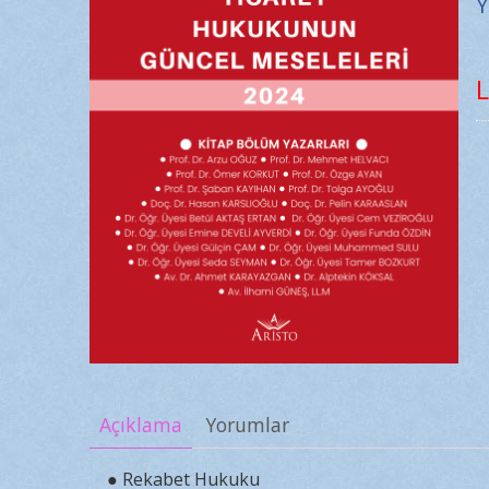
Y
L
Açıklama
Yorumlar
● Rekabet Hukuku