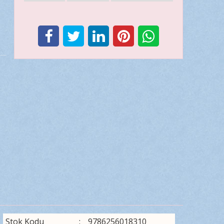
Stok Kodu
:
9786256018310