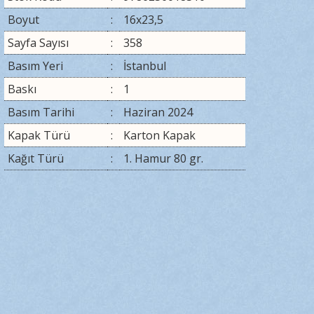
Boyut
:
16x23,5
Sayfa Sayısı
:
358
Basım Yeri
:
İstanbul
Baskı
:
1
Basım Tarihi
:
Haziran 2024
Kapak Türü
:
Karton Kapak
Kağıt Türü
:
1. Hamur 80 gr.