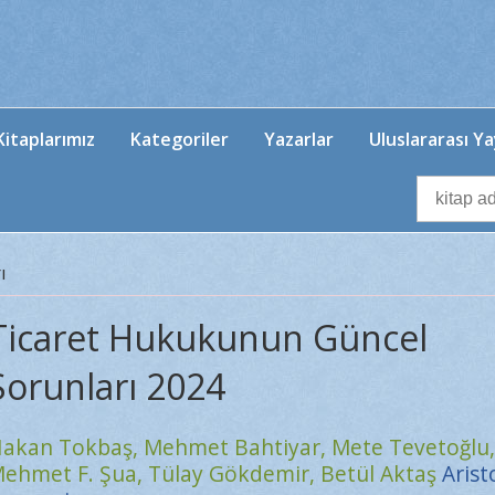
itaplarımız
Kategoriler
Yazarlar
Uluslararası Ya
ı
Ticaret Hukukunun Güncel
Sorunları 2024
akan Tokbaş,
Mehmet Bahtiyar,
Mete Tevetoğlu,
ehmet F. Şua,
Tülay Gökdemir,
Betül Aktaş
Arist