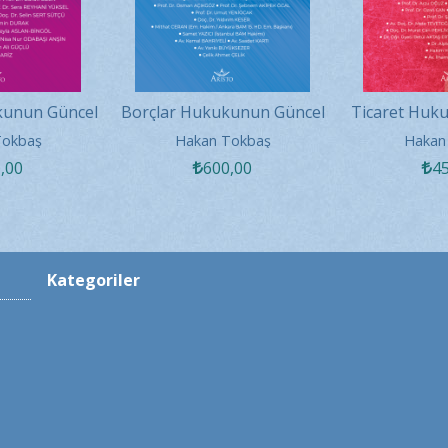
kunun Güncel
Borçlar Hukukunun Güncel
Ticaret Huk
ı - 2026
Sorunları - 2026
Sorunla
Tokbaş
Hakan Tokbaş
Hakan
0
,00
600
,00
4
Kategoriler