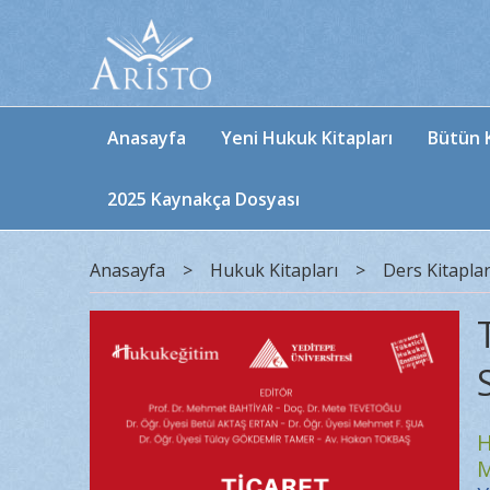
Anasayfa
Yeni Hukuk Kitapları
Bütün K
2025 Kaynakça Dosyası
Anasayfa
>
Hukuk Kitapları
>
Ders Kitaplar
H
M