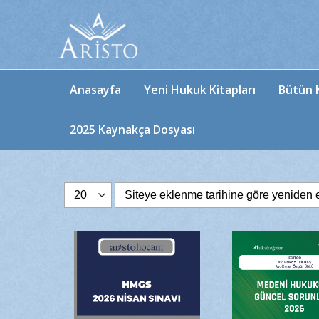
Anasayfa
Yeni Hukuk Kitapları
Bütün K
2025 Kaynakça Dosyası