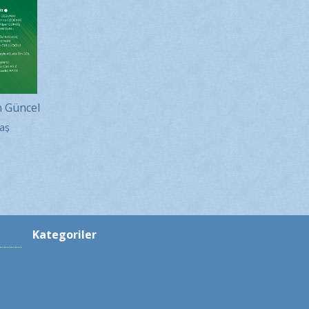
 Güncel
2026
aş
0
Kategoriler