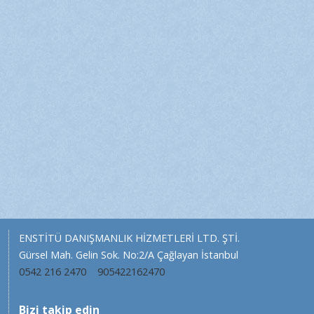
ENSTİTÜ DANIŞMANLIK HİZMETLERİ LTD. ŞTİ.
Gürsel Mah. Gelin Sok. No:2/A Çağlayan İstanbul
0542 216 2470
905422162470
Bizi takip edin