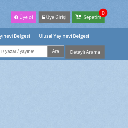
0
Üye ol
Üye Girişi
Sepetim
yınevi Belgesi
Ulusal Yayınevi Belgesi
Ara
Detaylı Arama