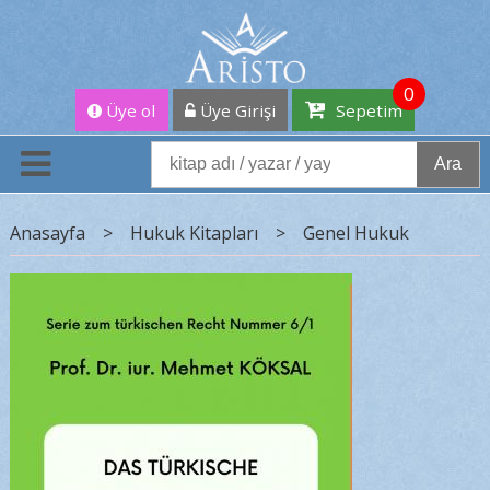
0
Üye ol
Üye Girişi
Sepetim
Ara
Anasayfa
>
Hukuk Kitapları
>
Genel Hukuk