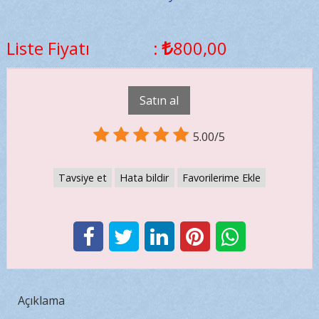
Liste Fiyatı
:
800
,00
Satın al
5.00/5
Tavsiye et
Hata bildir
Favorilerime Ekle
Açıklama