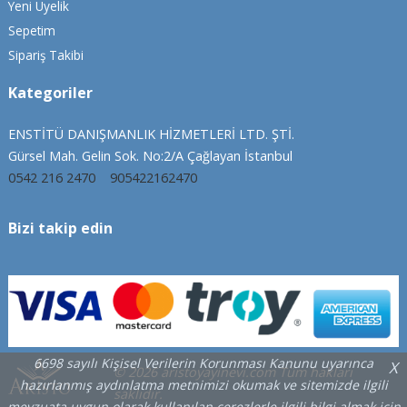
Yeni Üyelik
Sepetim
Sipariş Takibi
Kategoriler
ENSTİTÜ DANIŞMANLIK HİZMETLERİ LTD. ŞTİ.
Gürsel Mah. Gelin Sok. No:2/A Çağlayan İstanbul
0542 216 2470
905422162470
Bizi takip edin
6698 sayılı Kişisel Verilerin Korunması Kanunu uyarınca
X
© 2026 aristoyayinevi.com Tüm hakları
hazırlanmış aydınlatma metnimizi okumak ve sitemizde ilgili
saklıdır.
mevzuata uygun olarak kullanılan çerezlerle ilgili bilgi almak için