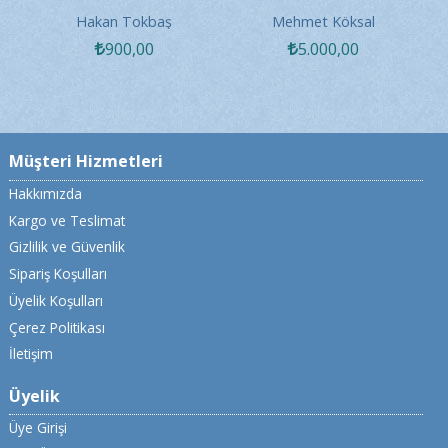
a
Güncel Meseleleri 2023
Özen Yükümlülüğü
Hakan Tokbaş
Mehmet Köksal
Kanunu Çerçevesinde
900
,00
5.000
,00
Risk Analizi...
Müşteri Hizmetleri
Hakkımızda
Kargo ve Teslimat
Gizlilik ve Güvenlik
Sipariş Koşulları
Üyelik Koşulları
Çerez Politikası
İletişim
Üyelik
Üye Girişi