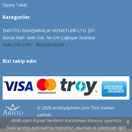
Sipariş Takibi
Kategoriler
ENSTİTÜ DANIŞMANLIK HİZMETLERİ LTD. ŞTİ.
Gürsel Mah. Gelin Sok. No:2/A Çağlayan İstanbul
0542 216 2470
905422162470
Bizi takip edin
© 2026 aristoyayinevi.com Tüm hakları
saklıdır.
6698 sayılı Kişisel Verilerin Korunması Kanunu uyarınca
X
hazırlanmış aydınlatma metnimizi okumak ve sitemizde ilgili