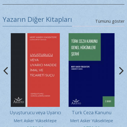
Yazarın Diğer Kitapları
Tümünü göster
ıcı
Uyuşturucu veya Uyarıcı
Türk Ceza Kanunu
ti
Madde İmal ve Ticareti
Genel Hükümleri Şerhi
e
Mert Asker Yüksektepe
Mert Asker Yüksektepe
Suçu