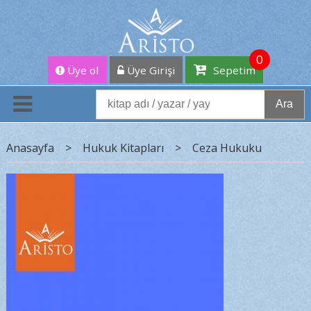
0
Üye ol
Üye Girişi
Sepetim
Ara
Anasayfa
>
Hukuk Kitapları
>
Ceza Hukuku