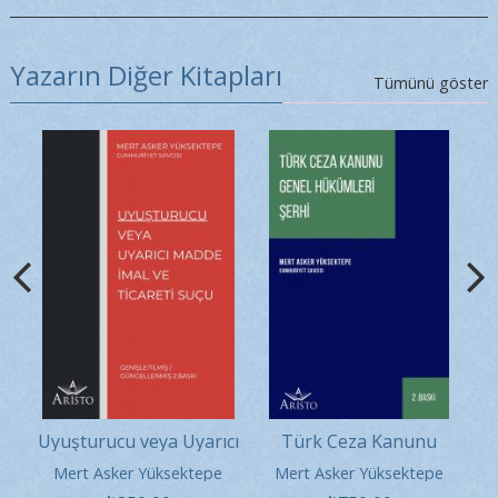
Yazarın Diğer Kitapları
Tümünü göster
ıcı
Uyuşturucu veya Uyarıcı
Türk Ceza Kanunu
ti
Madde İmal ve Ticareti
Genel Hükümleri Şerhi
e
Mert Asker Yüksektepe
Mert Asker Yüksektepe
Suçu