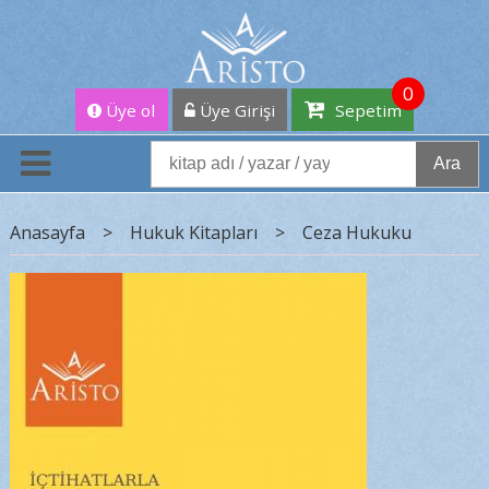
0
Üye ol
Üye Girişi
Sepetim
Ara
Anasayfa
>
Hukuk Kitapları
>
Ceza Hukuku