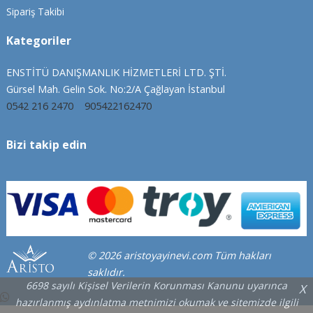
Sipariş Takibi
Kategoriler
ENSTİTÜ DANIŞMANLIK HİZMETLERİ LTD. ŞTİ.
Gürsel Mah. Gelin Sok. No:2/A Çağlayan İstanbul
0542 216 2470
905422162470
Bizi takip edin
© 2026 aristoyayinevi.com Tüm hakları
saklıdır.
6698 sayılı Kişisel Verilerin Korunması Kanunu uyarınca
X
hazırlanmış aydınlatma metnimizi okumak ve sitemizde ilgili