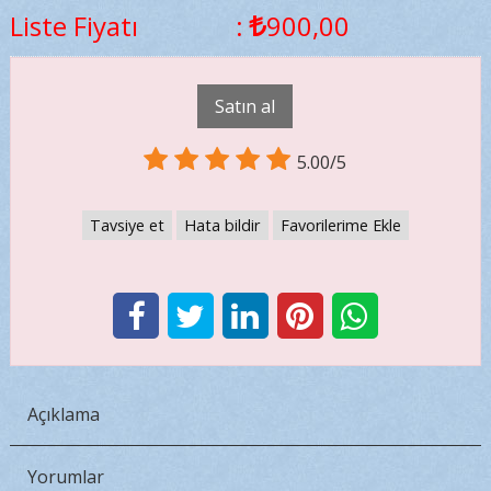
Liste Fiyatı
:
900
,00
Satın al
5.00/5
Tavsiye et
Hata bildir
Favorilerime Ekle
Açıklama
Yorumlar