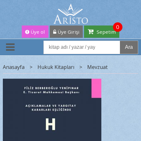
0
Üye ol
Üye Girişi
Sepetim
Ara
Anasayfa
>
Hukuk Kitapları
>
Mevzuat