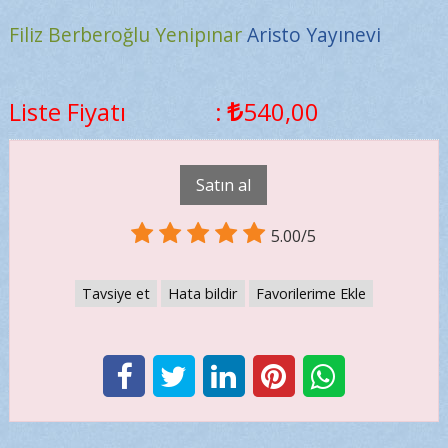
Filiz Berberoğlu Yenipınar
Aristo Yayınevi
Liste Fiyatı
:
540
,00
Satın al
5.00/5
Tavsiye et
Hata bildir
Favorilerime Ekle