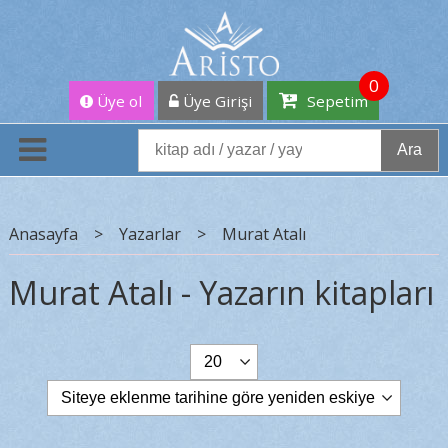
0
Üye ol
Üye Girişi
Sepetim
Ara
Anasayfa
>
Yazarlar
>
Murat Atalı
Murat Atalı - Yazarın kitapları