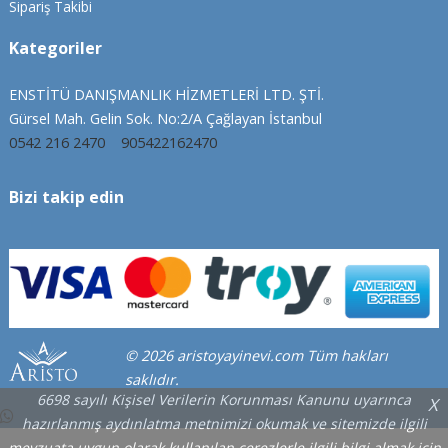
Sipariş Takibi
Kategoriler
ENSTİTÜ DANIŞMANLIK HİZMETLERİ LTD. ŞTİ.
Gürsel Mah. Gelin Sok. No:2/A Çağlayan İstanbul
0542 216 2470
905422162470
Bizi takip edin
© 2026 aristoyayinevi.com Tüm hakları
saklıdır.
6698 sayılı Kişisel Verilerin Korunması Kanunu uyarınca
X
hazırlanmış aydınlatma metnimizi okumak ve sitemizde ilgili
mevzuata uygun olarak kullanılan çerezlerle ilgili bilgi almak için