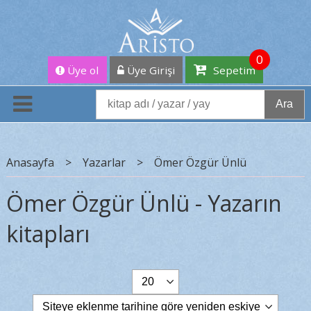
0
Üye ol
Üye Girişi
Sepetim
Ara
Anasayfa
>
Yazarlar
>
Ömer Özgür Ünlü
Ömer Özgür Ünlü - Yazarın
kitapları