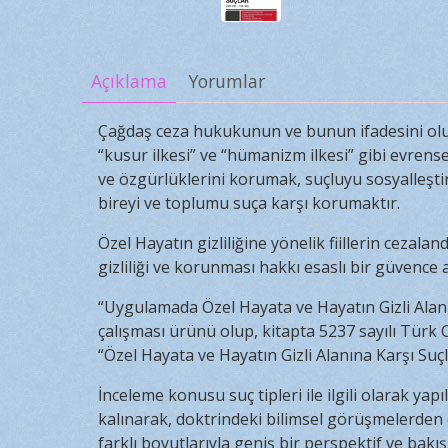
Açıklama
Yorumlar
Çağdaş ceza hukukunun ve bunun ifadesini oluş
“kusur ilkesi” ve “hümanizm ilkesi” gibi evrense
ve özgürlüklerini korumak, suçluyu sosyalleşt
bireyi ve toplumu suça karşı korumaktır.
Özel Hayatın gizliliğine yönelik fiillerin cezalan
gizliliği ve korunması hakkı esaslı bir güvence 
“Uygulamada Özel Hayata ve Hayatın Gizli Alanın
çalışması ürünü olup, kitapta 5237 sayılı Tür
“Özel Hayata ve Hayatın Gizli Alanına Karşı Suçl
İnceleme konusu suç tipleri ile ilgili olarak yap
kalınarak, doktrindeki bilimsel görüşmelerde
farklı boyutlarıyla geniş bir perspektif ve bak