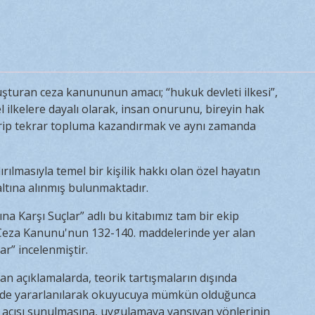
turan ceza kanununun amacı; “hukuk devleti ilkesi”,
l ilkelere dayalı olarak, insan onurunu, bireyin hak
irip tekrar topluma kazandırmak ve aynı zamanda
dırılmasıyla temel bir kişilik hakkı olan özel hayatın
altına alınmış bulunmaktadır.
a Karşı Suçlar” adlı bu kitabımız tam bir ekip
k Ceza Kanunu'nun 132-140. maddelerinde yer alan
ar” incelenmiştir.
ılan açıklamalarda, teorik tartışmaların dışında
n de yararlanılarak okuyucuya mümkün olduğunca
ış açısı sunulmasına, uygulamaya yansıyan yönlerinin