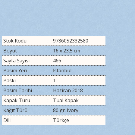
Stok Kodu
:
9786052332580
Boyut
:
16 x 23,5 cm
Sayfa Sayısı
:
466
Basım Yeri
:
İstanbul
Baskı
:
1
Basım Tarihi
:
Haziran 2018
Kapak Türü
:
Tual Kapak
Kağıt Türü
:
80 gr. Ivory
Dili
:
Türkçe