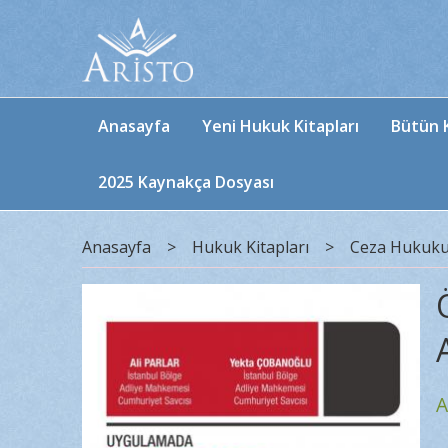
Anasayfa
Yeni Hukuk Kitapları
Bütün K
2025 Kaynakça Dosyası
Anasayfa
>
Hukuk Kitapları
>
Ceza Hukuk
A