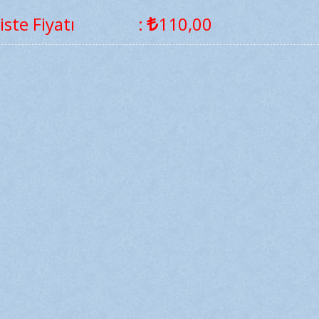
iste Fiyatı
:
110
,00