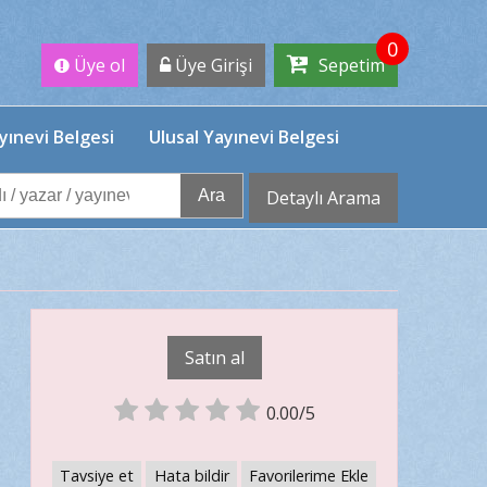
0
Üye ol
Üye Girişi
Sepetim
yınevi Belgesi
Ulusal Yayınevi Belgesi
Ara
Detaylı Arama
Satın al
0.00/5
Tavsiye et
Hata bildir
Favorilerime Ekle