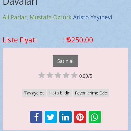
Davaları
Ali Parlar,
Mustafa Öztürk
Aristo Yayınevi
Liste Fiyatı
:
250
,00
Satın al
0.00/5
Tavsiye et
Hata bildir
Favorilerime Ekle