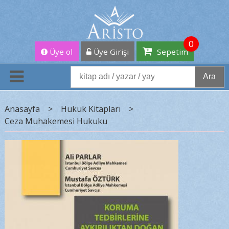
0
Üye ol
Üye Girişi
Sepetim
Ara
Anasayfa
>
Hukuk Kitapları
>
Ceza Muhakemesi Hukuku