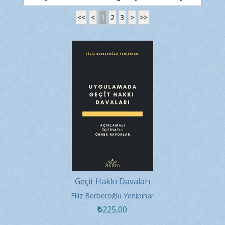
<<
<
1
2
3
>
>>
Geçit Hakkı Davaları
Filiz Berberoğlu Yenipınar
225
,00