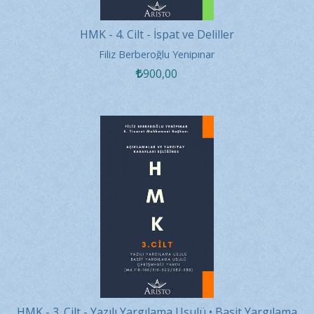
HMK - 4. Cilt - İspat ve Deliller
Filiz Berberoğlu Yenipınar
900
,00
HMK - 3. Cilt - Yazılı Yargılama Usulü • Basit Yargılama