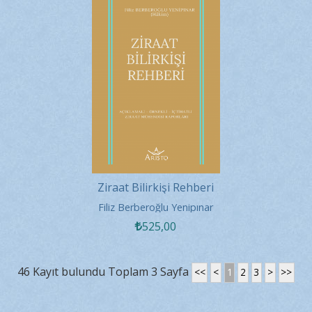
Ziraat Bilirkişi Rehberi
Filiz Berberoğlu Yenipınar
525
,00
46 Kayıt bulundu Toplam 3 Sayfa
<<
<
1
2
3
>
>>