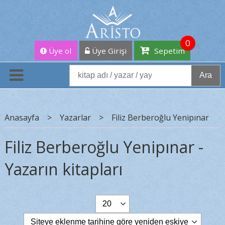
0
Üye ol
Üye Girişi
Sepetim
Ara
Anasayfa
>
Yazarlar
>
Filiz Berberoğlu Yenipınar
Filiz Berberoğlu Yenipınar -
Yazarın kitapları