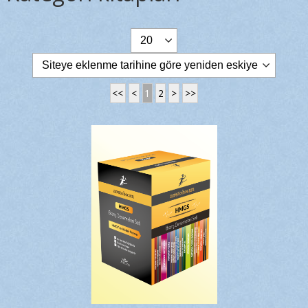
<<
<
1
2
>
>>