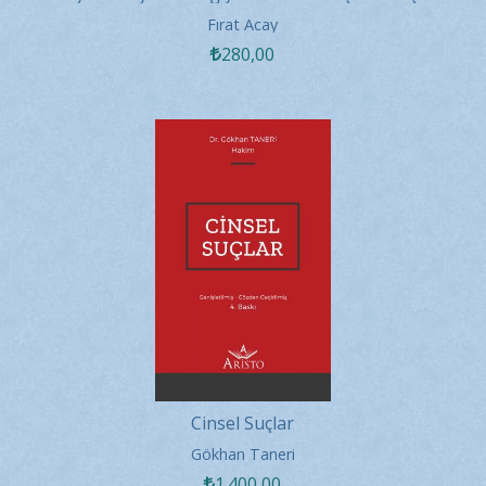
Tespitine İlişkin...
Fırat Acay
280
,00
Cinsel Suçlar
Gökhan Taneri
1.400
,00