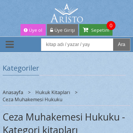
0
Üye ol
Üye Girişi
Sepetim
Ara
Kategoriler
Anasayfa
>
Hukuk Kitapları
>
Ceza Muhakemesi Hukuku
Ceza Muhakemesi Hukuku -
Kategori kitapları