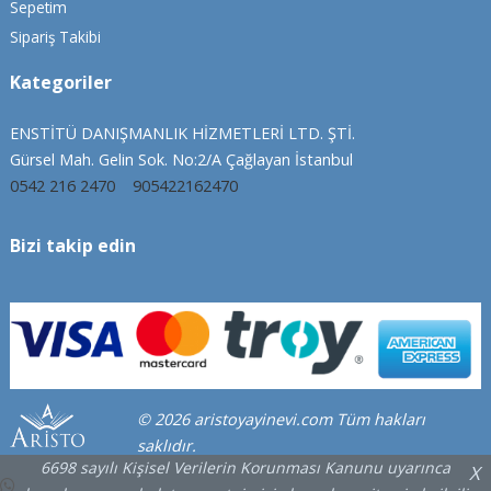
Sepetim
Sipariş Takibi
Kategoriler
ENSTİTÜ DANIŞMANLIK HİZMETLERİ LTD. ŞTİ.
Gürsel Mah. Gelin Sok. No:2/A Çağlayan İstanbul
0542 216 2470
905422162470
Bizi takip edin
© 2026 aristoyayinevi.com Tüm hakları
saklıdır.
6698 sayılı Kişisel Verilerin Korunması Kanunu uyarınca
X