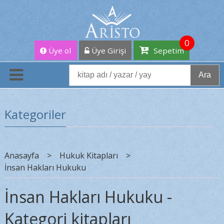
0
Üye ol
Üye Girişi
Sepetim
Ara
Kategoriler
Anasayfa
>
Hukuk Kitapları
>
İnsan Hakları Hukuku
İnsan Hakları Hukuku -
Kategori kitapları