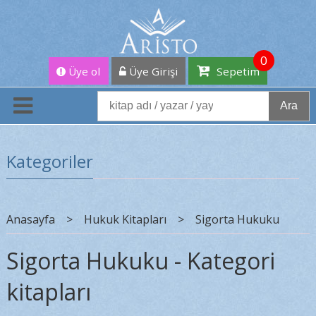
0
Üye ol
Üye Girişi
Sepetim
Ara
Kategoriler
Anasayfa
>
Hukuk Kitapları
>
Sigorta Hukuku
Sigorta Hukuku - Kategori
kitapları