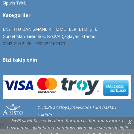
Sipariş Takibi
Kategoriler
ENSTİTÜ DANIŞMANLIK HİZMETLERİ LTD. ŞTİ.
Gürsel Mah. Gelin Sok. No:2/A Çağlayan İstanbul
0542 216 2470
905422162470
Bizi takip edin
© 2026 aristoyayinevi.com Tüm hakları
saklıdır.
6698 sayılı Kişisel Verilerin Korunması Kanunu uyarınca
X
hazırlanmış aydınlatma metnimizi okumak ve sitemizde ilgili