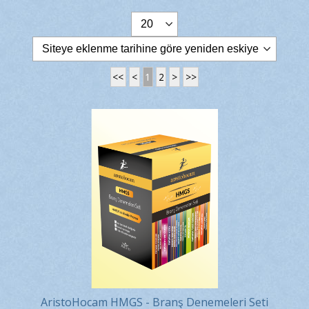
<<
<
1
2
>
>>
AristoHocam HMGS - Branş Denemeleri Seti