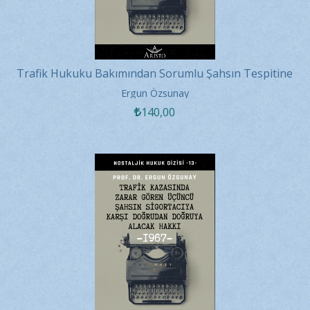
Trafik Hukuku Bakımından Sorumlu Şahsın Tespitine
İlişkin Sistemler...
Ergun Özsunay
140
,00