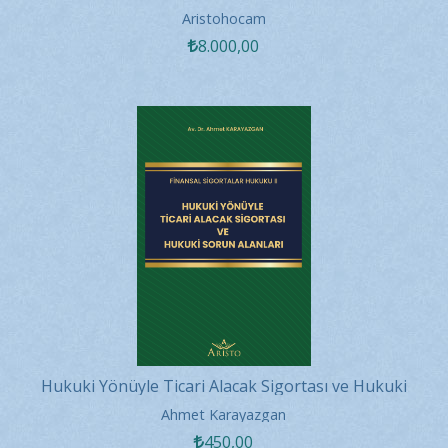
Aristohocam
8.000
,00
Hukuki Yönüyle Ticari Alacak Sigortası ve Hukuki
Sorun Alanları
Ahmet Karayazgan
450
,00